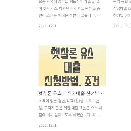
요즘 시국에 많이들 힘드신데 대출을 많
목차 농협 
이 찾으시죠. 하지만 무직자들은 대출 승
상금대출 조
인이 조금은 어려운 부분이 많습니다. 그
청방법 유의
래도 대출이 꼭 필요한 무직자들을 위해
협 올원 비
2021. 12. 1.
2021. 12. 1
무직자대출 승인율이 높은 대출은 제1금
할때 있습니
융권을 이용하는 방법이며 더 자세히 알
요한 소액대
아보도록하겠습니다. 목차 무직자 대출
농협은행에
동일 조건 제1금융권 무직자 대출 쉬운곳
올원 비상금
카카오뱅크 비상금대출 신한은행 쏠편한
출로 유명합
포켓론 하나은행 원큐 비상금대출 농협
이 없는 전
올원 비상금대출 우리은행 위비 모바일대
올원뱅크 
출 케이뱅크 비상금대출 같이 보면 유익
계없이 통
한 글 무직자 대출 동일 조건 무직자 대출
가능한 상
햇살론 유스 무직자대출 신청방법 조건
을 진행하는 은행들의 동일한 조건이 있
좋은 상품입
습니다. 바로 신용조회 평가 1~7등급이상
자격 : 소
소득이 없는 청년, 대학(원)생, 사회초년
이어야 합니다. 하지만 7등급아래 저신용
등급 9등급이
생, 무직자 들을 위한 대출 햇살론 유스 대
자분들도 대출 가능합니다. 7등급 이하 저
만원 대출기간
출에 대해 알아보도록 하겠습니다. 취준
신용자분들은 햇살론 정부지원 저신용자
방식 : 원리
생이거나 취업중 생계자금이 부족한 분들
2021. 12. 1.
대출을 알아보도..
에게 끝까지 보시기 바랍니다. 목차 햇살