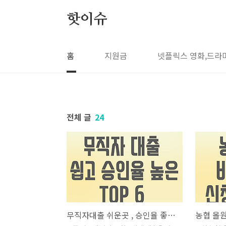
본문 바로가기
핫이슈
홈
지원금
넷플릭스 영화,드라
전체 글
24
무직자대출 쉬운곳 , 승인율 좋은곳 6 알아보기
농협 올