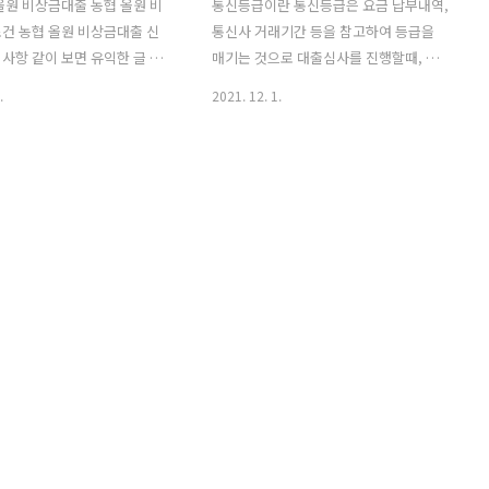
올원 비상금대출 농협 올원 비
통신등급이란 통신등급은 요금 납부내역,
건 농협 올원 비상금대출 신
통신사 거래기간 등을 참고하여 등급을
사항 같이 보면 유익한 글 농
매기는 것으로 대출심사를 진행할때, 금
상금대출 갑자기 급전이 필요
융거래 실적이 부족하더라도 대출심사의
.
2021. 12. 1.
다. 소액급전이 필요할때 필
기준이 되는 등급입니다. 직업과 소득이
출 가능한 은행이 있습니다.
없어도 통신등급을 명목으로 대출금리 인
서 무직자도 대출가능한 농협
하 혜택을 받을수 있으며 현재는 KT,SKT
대출이며 1금융권 무직자 대
에서 통신등급 조회기능을 서비스를 제공
니다. * 무직자라고 하면 소득
합니다. 단, 알뜰폰을 사용하는 분들은 통
업주부 및 대학생을 말합니다.
신등급이 부여되지 않고 KT,SKT,LG U+
비상금대출은 직업과 소득에 관
3사만 조회가능합니다. 통신등급 조회하
신사 신용등급을 확인후 대출이
는 방법 SKT통신등급 조회 SKT 통신사
품이며 소득이 없는 무직자에게
회원만 조회 가능합니다. 1. 핀크 어플을
니다. 무보증 신용대출 대출
다운로드 합니다. 링크는 하단에 걸어두
득과 직업 유무와 상관없이 통신
겠습니다. 2. 휴대폰 본인인증후 하단에
내 고객 대출한도 : 50 ~ 300
더보기 에서 신용을 클릭후 T스코어 조회
 : 3년 ( 거치기간없음) 상환
를 합니다. 조회후 T스코어에 따라 금리인
금균등분할상환 금리 :..
하 혜택이 가능한 대출 상품을 ..