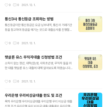
다. 소액급전이 필요할때 필요한 소액대출 가능한 은행이
신용조회 평가 1~7등급이상이어야 합니다. 하지만 7등급
작성시간
0
0
2021. 12. 1.
있습니다. 농협은행에서 무직자도 대출가능한 농협 올원
아래 저신용자분들도 대출 가능합니다. 7등급 이하 저신용
비상금대출이며 1금융권 무직자 대출로 유명합니다. * 무
자분들은 햇살론 정부지원 저신용자 대출을 알아보도..
직자라고 하면 소득이 없는 전업주부 및 대학생을 말합니
통신3사 통신등급 조회하는 방법
다. 올원뱅크 비상금대출은 직업과 소득에 관계없이 통신
글 내용
사 신용등급을 확인후 대출이 가능한 상품이며 소득이 없
통신등급이란 통신등급은 요금 납부내역, 통신사 거래기간
는 무직자에게 좋은 상품입니다. 무보증 신용대출 대출 자
등을 참고하여 등급을 매기는 것으로 대출심사를 진행할
격 : 소득과 직업 유무와 상관없이 통신등급 9등급이내 고
때, 금융거래 실적이 부족하더라도 대출심사의 기준이 되
객 대출한도 : 50 ~ 300만원 대출기간 : 3년 ( 거치기간없
는 등급입니다. 직업과 소득이 없어도 통신등급을 명목으
작성시간
0
0
2021. 12. 1.
음) 상환방식 : 원리금균등분할상환 금리 :..
로 대출금리 인하 혜택을 받을수 있으며 현재는 KT,SKT
에서 통신등급 조회기능을 서비스를 제공합니다. 단, 알뜰
폰을 사용하는 분들은 통신등급이 부여되지 않고 KT,SK
햇살론 유스 무직자대출 신청방법 조건
T,LG U+ 3사만 조회가능합니다. 통신등급 조회하는 방
글 내용
법 SKT통신등급 조회 SKT 통신사 회원만 조회 가능합니
소득이 없는 청년, 대학(원)생, 사회초년생, 무직자 들을 위
다. 1. 핀크 어플을 다운로드 합니다. 링크는 하단에 걸어두
한 대출 햇살론 유스 대출에 대해 알아보도록 하겠습니다.
겠습니다. 2. 휴대폰 본인인증후 하단에 더보기 에서 신용
취준생이거나 취업중 생계자금이 부족한 분들에게 끝까지
을 클릭후 T스코어 조회를 합니다. 조회후 T스코어에 따라
보시기 바랍니다. 목차 햇살론 유스 대출 대출금리 및 보증
작성시간
0
0
2021. 12. 1.
금리인하 혜택이 가능한 대출 상품을 ..
료율 대출기간 대출한도 대출자격 햇살론 유스 신청방법
햇살론 유스 보증심사 기간 햇살론 유스 부결 원인 같이 보
면 유익한 글 햇살론 유스 대출 대학생 청년들의 자금문제
우리은행 우리비상금대출 한도 및 조건
를 해소하여 학업, 취업에 전년할수 있게 지원해주는 청년
글 내용
전용 서민금융상품입니다. 학자금 대출과 햇살론 유스 대
목차 우리은행 우리비상금대출 우리은행 우리 비상금 대출
출이 대학생과 청년들 사이에 인기가 많은 정부 청년 지원
신청 조건 우리은행 우리 비상금 대출 대출대상 우리은행