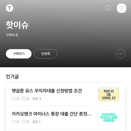
검색하기
티스토리
핫이슈
구독자
0
구독하기
방명록
신고하기 레이어
열기
인기글
햇살론 유스 무직자대출 신청방법 조건
0
0
조회
3
카카오뱅크 마이너스 통장 대출 간단 총정리
편!
0
0
조회
1