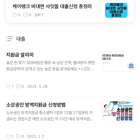
케이뱅크 비대면 사잇돌 대출신청 총정리
0
0
조회
1
대출
분류 전체보기
주요 글 목록
지원금 알리미
글 내용
숨은 돈 찾기 잊어버렸던 통장 속 남은 잔액, 돌려받지 못한
환급금까지! 잠자고 있는 숨은 돈을 찾아보세요 >>건강보
험 환급금부터 알아보기
작성시간
1
0
2024. 3. 28.
소상공인 방역지원금 신청방법
글 내용
소상공인 방역지원금 중소벤처기업부 12월 27일부터 지
급되는 영업시간 제한 소상공인 약 70만 대상 방역지원금
입니다. 영업제한 등으로 피해가 막심한 소상공인에 더욱
많이 지원되어 손실보상을 보완하며 간편하고 빠르게 추가
작성시간
1
0
2022. 1. 7.
증빙 없이 지급 됩니다. 그리고 6일부터 248만명에 소상