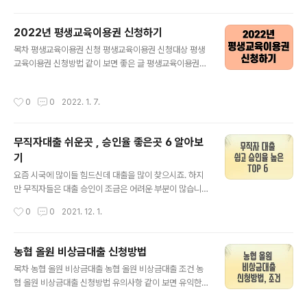
공인 방역지원금 2차 지급을 시작하였습니다. 코로나로 많
이 힘드실텐데 방역지원금을 신청하여 조금이나마 도움이
2022년 평생교육이용권 신청하기
되시길 바랍니다.
글 내용
목차 평생교육이용권 신청 평생교육이용권 신청대상 평생
교육이용권 신청방법 같이 보면 좋은 글 평생교육이용권
신청 교육부(부총리 겸 교육부장관 유은혜)와 국가평생교
육진흥원(원장 강대중)은 1월 7일부터 2월 4일까지 202
작성시간
0
0
2022. 1. 7.
2년 평생교육 이용권 (평생교육바우처, 이하 '이용권') 신
청을 받는다고 합니다. 평생교육이용권은 기초생활수급자,
차상위계층 등 저소독층 성인의 평생교육 참여 기회를 확
무직자대출 쉬운곳 , 승인율 좋은곳 6 알아보
대하기 위해 교육비를 지원하는 제도입니다. 평생교육이용
기
권 신청대상 평생교육이용권 신청대상은 만 19세이상 기
글 내용
초생활수급자, 차상위계층, 기준중위소득 65%이하인 가
요즘 시국에 많이들 힘드신데 대출을 많이 찾으시죠. 하지
구의 구성원으로, 평생교육이용권을 신청할수 있습니다.
만 무직자들은 대출 승인이 조금은 어려운 부분이 많습니
지원 대상자에 선정되면 평생교육 희망카드(농협카드)를
다. 그래도 대출이 꼭 필요한 무직자들을 위해 무직자대출
작성시간
0
0
2021. 12. 1.
발급받아 평생교육강좌 수강료와 수강에 필요한 재료비,
승인율이 높은 대출은 제1금융권을 이용하는 방법이며 더
교재비..
자세히 알아보도록하겠습니다. 목차 무직자 대출 동일 조
건 제1금융권 무직자 대출 쉬운곳 카카오뱅크 비상금대출
농협 올원 비상금대출 신청방법
신한은행 쏠편한 포켓론 하나은행 원큐 비상금대출 농협
글 내용
목차 농협 올원 비상금대출 농협 올원 비상금대출 조건 농
올원 비상금대출 우리은행 위비 모바일대출 케이뱅크 비상
협 올원 비상금대출 신청방법 유의사항 같이 보면 유익한
금대출 같이 보면 유익한 글 무직자 대출 동일 조건 무직자
글 농협 올원 비상금대출 갑자기 급전이 필요할때 있습니
대출을 진행하는 은행들의 동일한 조건이 있습니다. 바로