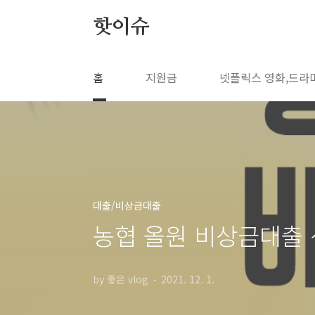
본문 바로가기
핫이슈
홈
지원금
넷플릭스 영화,드라
대출/비상금대출
농협 올원 비상금대출
by 좋은 vlog
2021. 12. 1.